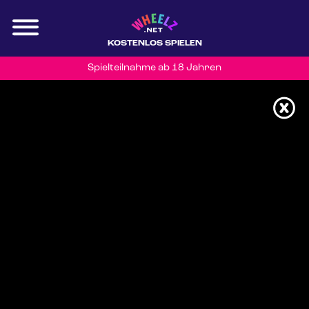
KOSTENLOS SPIELEN
Spielteilnahme ab 18 Jahren