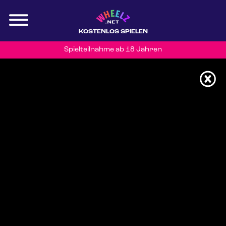
KOSTENLOS SPIELEN
Spielteilnahme ab 18 Jahren