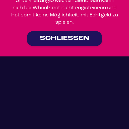
Unterhaltungszwecken dient. Man kann
sich bei Wheelz.net nicht registrieren und
hat somit keine Möglichkeit, mit Echtgeld zu
spielen.
SCHLIESSEN
SPIELE
ÜBER UNS
INFORMATIONEN
AGB