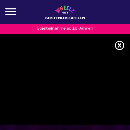
KOSTENLOS SPIELEN
Spielteilnahme ab 18 Jahren