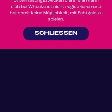
Unterhaltungszwecken dient. Man kann
sich bei Wheelz.net nicht registrieren und
hat somit keine Möglichkeit, mit Echtgeld zu
spielen.
SCHLIESSEN
SPIELE
ÜBER UNS
INFORMATIONEN
AGB