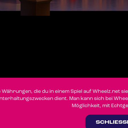
e Währungen, die du in einem Spiel auf Wheelz.net si
nterhaltungszwecken dient. Man kann sich bei Wheelz
Möglichkeit, mit Echtge
SCHLIESSE