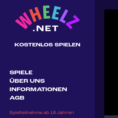
KOSTENLOS SPIELEN
SPIELE
ÜBER UNS
INFORMATIONEN
AGB
Spielteilnahme ab 18 Jahren