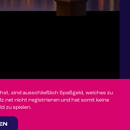
ehst, sind ausschließlich Spaßgeld, welches zu
.net nicht registrieren und hat somit keine
ld zu spielen.
N