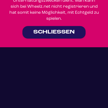
Unterhaltungszwecken dient. Man kann
sich bei Wheelz.net nicht registrieren und
hat somit keine Möglichkeit, mit Echtgeld zu
spielen.
SCHLIESSEN
SPIELE
ÜBER UNS
INFORMATIONEN
AGB