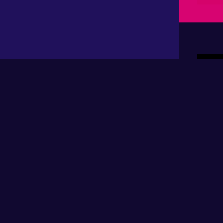
SPIE
ÜBER
INFO
AGB