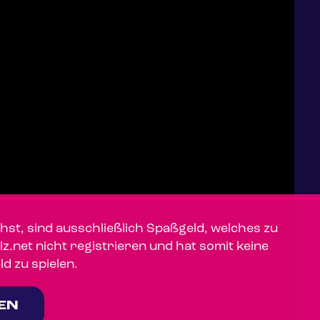
ehst, sind ausschließlich Spaßgeld, welches zu
.net nicht registrieren und hat somit keine
ld zu spielen.
N