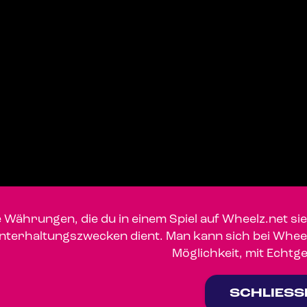
e Währungen, die du in einem Spiel auf Wheelz.net si
nterhaltungszwecken dient. Man kann sich bei Wheelz
Möglichkeit, mit Echtge
SCHLIESSE